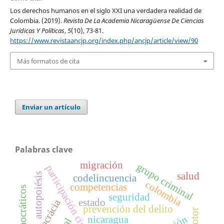
Los derechos humanos en el siglo XXI una verdadera realidad de
Colombia. (2019).
Revista De La Academia Nicaragüense De Ciencias
Jurídicas Y Políticas
,
5
(10), 73-81.
https://www.revistaancjp.org/index.php/ancjp/article/view/90
Más formatos de cita
Enviar un artículo
Palabras clave
migración
grupo criminal
participación ciudadana
salud
autopoiésis
codelincuencia
colombia
competencias
seguridad
estado
democrácia
prevención del delito
nicaragua