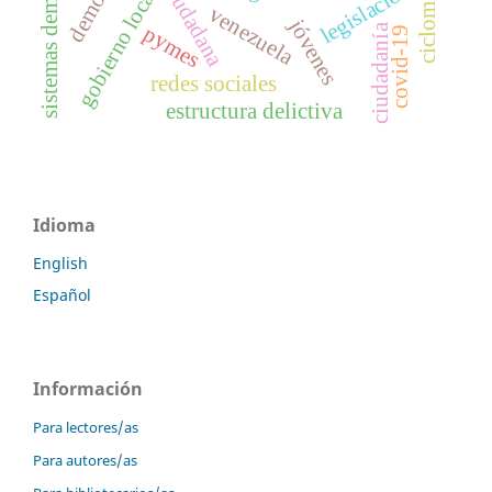
sistemas democráticos
ciclomotor
legislación
gobierno local
venezuela
jóvenes
pymes
ciudadanía
covid-19
redes sociales
estructura delictiva
Idioma
English
Español
Información
Para lectores/as
Para autores/as