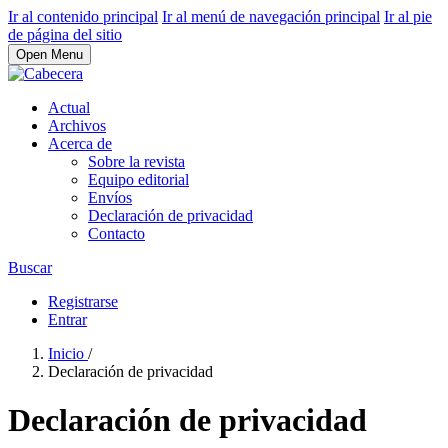
Ir al contenido principal
Ir al menú de navegación principal
Ir al pie
de página del sitio
Open Menu
Actual
Archivos
Acerca de
Sobre la revista
Equipo editorial
Envíos
Declaración de privacidad
Contacto
Buscar
Registrarse
Entrar
Inicio
/
Declaración de privacidad
Declaración de privacidad