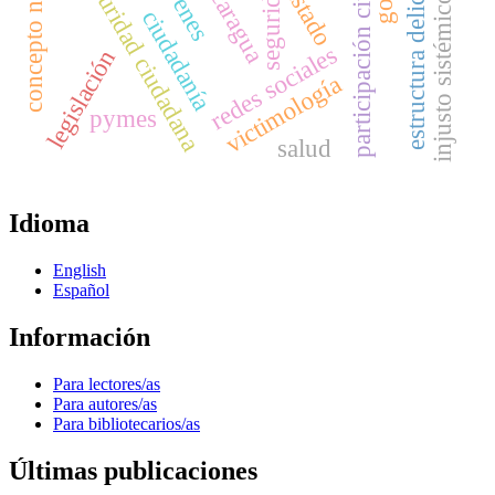
concepto normativo
participación ciudadana
estructura delictiva
seguridad ciudadana
jóvenes
nicaragua
seguridad
estado
injusto sistémico
ciudadanía
redes sociales
legislación
victimología
pymes
salud
Idioma
English
Español
Información
Para lectores/as
Para autores/as
Para bibliotecarios/as
Últimas publicaciones