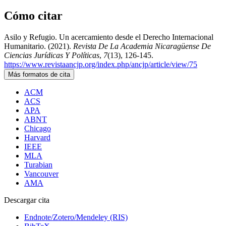
Cómo citar
Asilo y Refugio. Un acercamiento desde el Derecho Internacional
Humanitario. (2021).
Revista De La Academia Nicaragüense De
Ciencias Jurídicas Y Políticas
,
7
(13), 126-145.
https://www.revistaancjp.org/index.php/ancjp/article/view/75
Más formatos de cita
ACM
ACS
APA
ABNT
Chicago
Harvard
IEEE
MLA
Turabian
Vancouver
AMA
Descargar cita
Endnote/Zotero/Mendeley (RIS)