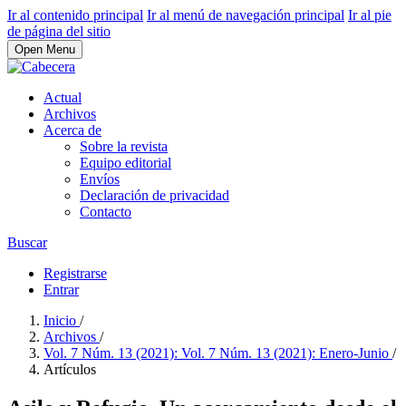
Ir al contenido principal
Ir al menú de navegación principal
Ir al pie
de página del sitio
Open Menu
Actual
Archivos
Acerca de
Sobre la revista
Equipo editorial
Envíos
Declaración de privacidad
Contacto
Buscar
Registrarse
Entrar
Inicio
/
Archivos
/
Vol. 7 Núm. 13 (2021): Vol. 7 Núm. 13 (2021): Enero-Junio
/
Artículos