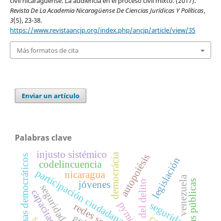
civil nicaragüense. La audiencia en el proceso civil mixto. (2017).
Revista De La Academia Nicaragüense De Ciencias Jurídicas Y Políticas
,
3
(5), 23-38.
https://www.revistaancjp.org/index.php/ancjp/article/view/35
Más formatos de cita
Enviar un artículo
Palabras clave
injusto sistémico
democrácia
autopoiésis
sistemas democráticos
legislación
codelincuencia
participación ciudadana
nicaragua
venezuela
empresas públicas
jóvenes
capacitaciones
pymes
seguridad
redes sociales