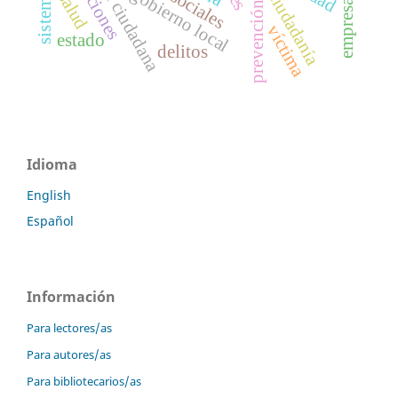
prevención del delito
seguridad ciudadana
gobierno local
ciudadanía
salud
víctima
estado
delitos
Idioma
English
Español
Información
Para lectores/as
Para autores/as
Para bibliotecarios/as