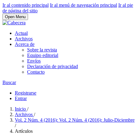
Ir al contenido principal
Ir al menú de navegación principal
Ir al pie
de página del sitio
Open Menu
Actual
Archivos
Acerca de
Sobre la revista
Equipo editorial
Envíos
Declaración de privacidad
Contacto
Buscar
Registrarse
Entrar
Inicio
/
Archivos
/
Vol. 2 Núm. 4 (2016): Vol. 2 Núm. 4 (2016): Julio-Diciembre
/
Artículos