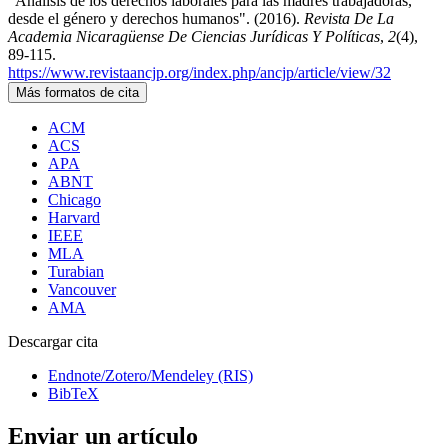
“Análisis de los derechos laborales para las madres trabajadoras,
desde el género y derechos humanos". (2016).
Revista De La
Academia Nicaragüense De Ciencias Jurídicas Y Políticas
,
2
(4),
89-115.
https://www.revistaancjp.org/index.php/ancjp/article/view/32
Más formatos de cita
ACM
ACS
APA
ABNT
Chicago
Harvard
IEEE
MLA
Turabian
Vancouver
AMA
Descargar cita
Endnote/Zotero/Mendeley (RIS)
BibTeX
Enviar un artículo