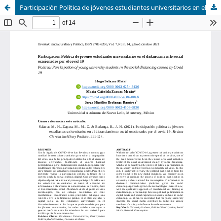
Participación Política de jóvenes estudiantes universitarios en el distanciamiento social ocasionados por el covid 19