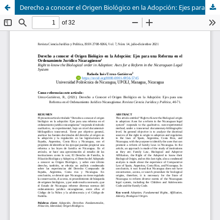
Derecho a conocer el Origen Biológico en la Adopción: Ejes para una Reforma en el Ordenamiento Jurídico Nicaragüense